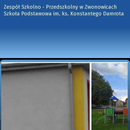
Zespół Szkolno - Przedszkolny w Zwonowicach
Szkoła Podstawowa im. ks. Konstantego Damrota 