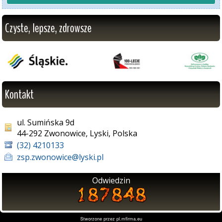
Czyste, lepsze, zdrowsze
Kontakt
ul. Sumińska 9d
44-292 Zwonowice, Lyski, Polska
(32) 4210133
zsp.zwonowice@lyski.pl
Odwiedzin
Stworzone przez
pl.mfirma.eu