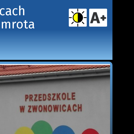
icach
amrota 