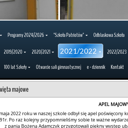
Programy 2024/2026
"Szkoła Patriotów"
Odblaskowa Szkoła
2021/2022
2019/2020
2020/2021
2022/2023
100 lat Szkoły
Otwarcie sali gimnastycznej
e - dziennik
Kontakt
więta majowe
APEL MAJOW
maja 2022 roku w naszej szkole odbył się apel poświęcony k
91r. Po raz kolejny przypomnieliśmy sobie te ważne wydarzeni
z panią Bożeną Adamczyk przygotowali piękny występ uba