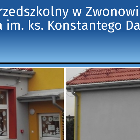
Przedszkolny w Zwonow
 im. ks. Konstantego D