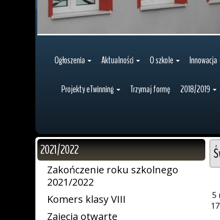
Ogłoszenia
Aktualności
O szkole
Innowacja
Projekty eTwinning
Trzymaj formę
2018/2019
2021/2022
Ś
Zakończenie roku szkolnego
2021/2022
5 
Komers klasy VIII
17
Zajęcia otwarte