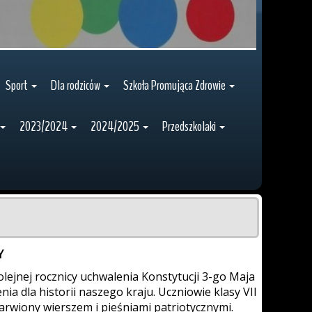
Sport
Dla rodziców
Szkoła Promująca Zdrowie
2023/2024
2024/2025
Przedszkolaki
Y
olejnej rocznicy uchwalenia Konstytucji 3-go Maja
a dla historii naszego kraju. Uczniowie klasy VII
rwiony wierszem i pieśniami patriotycznymi.