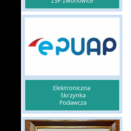
ZSP Zwonowice
Elektroniczna 

 Skrzynka

 Podawcza