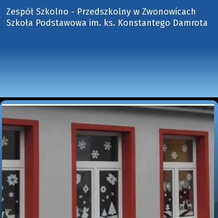
Zespół Szkolno - Przedszkolny w Zwonowicach
Szkoła Podstawowa im. ks. Konstantego Damrota 