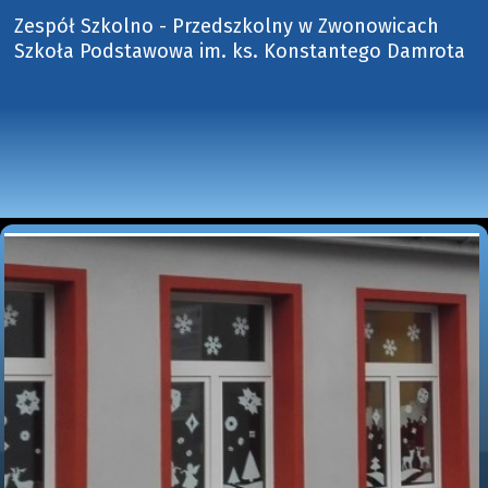
Zespół Szkolno - Przedszkolny w Zwonowicach
Szkoła Podstawowa im. ks. Konstantego Damrota 