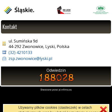
Kontakt
ul. Sumińska 9d
44-292 Zwonowice, Lyski, Polska
(32) 4210133
zsp.zwonowice@lyski.pl
Odwiedzin
Stworzone przez
pl.mfirma.eu
Używamy plików cookies (ciasteczek) w celach