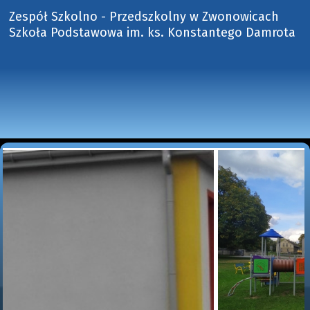
Zespół Szkolno - Przedszkolny w Zwonowicach
Szkoła Podstawowa im. ks. Konstantego Damrota 