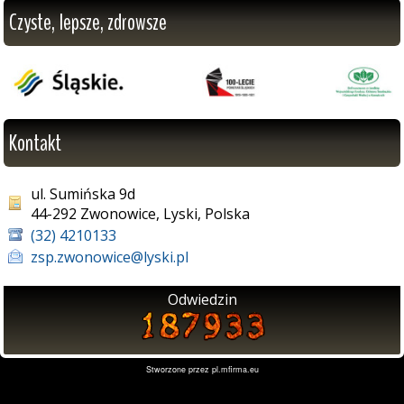
Czyste, lepsze, zdrowsze
Kontakt
ul. Sumińska 9d
44-292 Zwonowice, Lyski, Polska
(32) 4210133
zsp.zwonowice@lyski.pl
Odwiedzin
Stworzone przez
pl.mfirma.eu