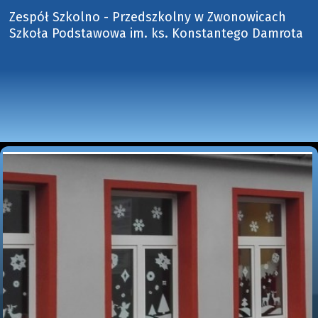
Zespół Szkolno - Przedszkolny w Zwonowicach
Szkoła Podstawowa im. ks. Konstantego Damrota 