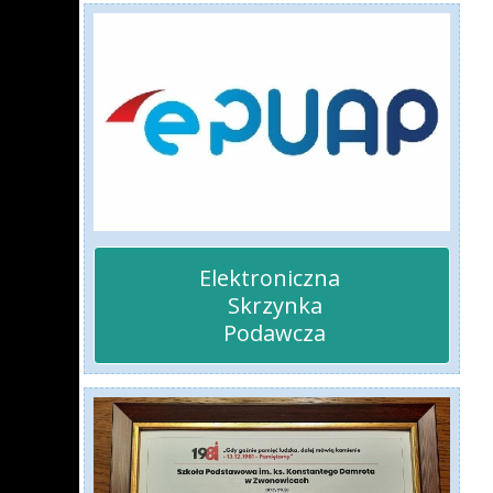
Elektroniczna 

 Skrzynka

 Podawcza