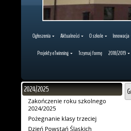
Ogłoszenia
Aktualności
O szkole
Innowacja
Projekty eTwinning
Trzymaj formę
2018/2019
2024/2025
G
Zakończenie roku szkolnego
2024/2025
Pożegnanie klasy trzeciej
Dzień Powstań Śląskich