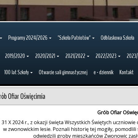
Programy 2024/2026
"Szkoła Patriotów"
Odblaskowa Szkoła
2019/2020
2020/2021
2021/2022
2022/2023
2023
100 lat Szkoły
Otwarcie sali gimnastycznej
e - dziennik
Kontakt
rób Ofiar Oświęcimia
Grób Ofiar Oświę
31 X 2024 r., z okazji święta Wszystkich Świętych uczniowie 
w zwonowickim lesie. Poznali historię tej mogiły, pomodlili
odwiedzili groby mieszkańców Zwonowic zasł