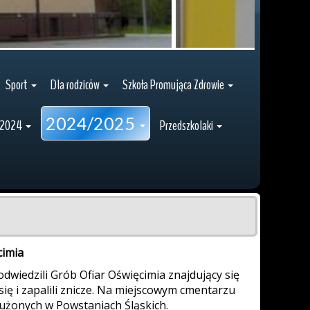
Sport
Dla rodziców
Szkoła Promująca Zdrowie
2024/2025
/2024
Przedszkolaki
cimia
odwiedzili Grób Ofiar Oświęcimia znajdujący się
 się i zapalili znicze. Na miejscowym cmentarzu
użonych w Powstaniach Śląskich.