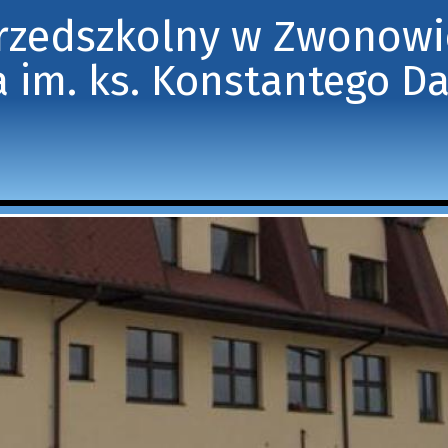
Przedszkolny w Zwonow
 im. ks. Konstantego D