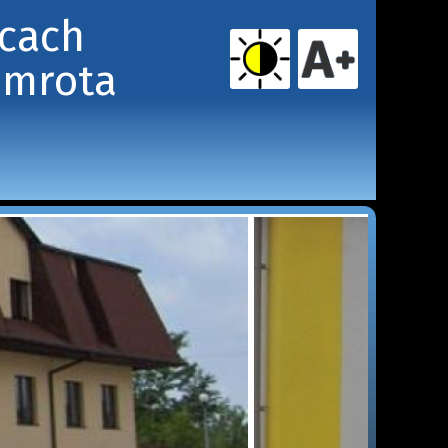
icach
amrota 