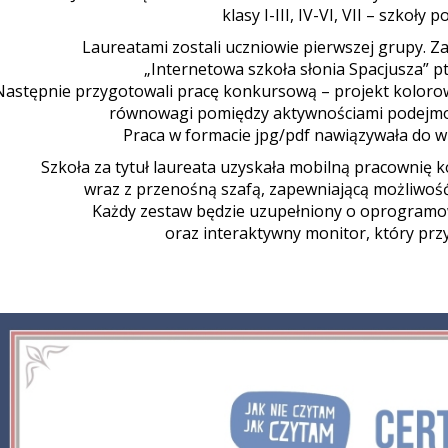
klasy I-III, IV-VI, VII – szkoł
Laureatami zostali uczniowie pierwszej grupy. Z
„Internetowa szkoła słonia Spacjusza” pt.
Następnie przygotowali pracę konkursową – projekt koloro
równowagi pomiędzy aktywnościami podejmow
Praca w formacie jpg/pdf nawiązywała do wi
Szkoła za tytuł laureata uzyskała mobilną pracownię 
wraz z przenośną szafą, zapewniającą możliwość
Każdy zestaw będzie uzupełniony o oprogramow
oraz interaktywny monitor, który przyd