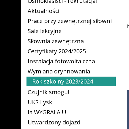
Ósmoklasiści - rekrutacja!
Aktualności
Prace przy zewnętrznej siłowni
Sale lekcyjne
Siłownia zewnętrzna
Certyfikaty 2024/2025
Instalacja fotowoltaiczna
Wymiana orynnowania
Rok szkolny 2023/2024
Czujnik smogu!
UKS Lyski
Ia WYGRAŁA !!!
Utwardzony dojazd