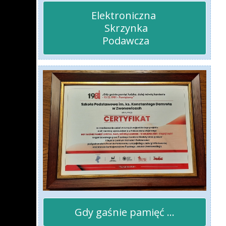
Elektroniczna 

 Skrzynka

 Podawcza
Gdy gaśnie pamięć ...