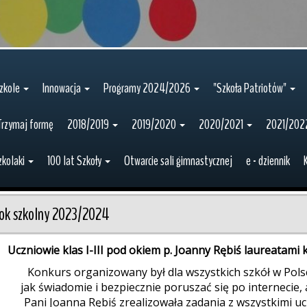
zkole
Innowacja
Programy 2024/2026
"Szkoła Patriotów"
Trzymaj formę
2018/2019
2019/2020
2020/2021
2021/202
zkolaki
100 lat Szkoły
Otwarcie sali gimnastycznej
e - dziennik
ok szkolny 2023/2024
Uczniowie klas I-III pod okiem p. Joanny Rębiś laureatam
Konkurs organizowany był dla wszystkich szkół w Polsc
jak świadomie i bezpiecznie poruszać się po internecie
Pani Joanna Rębiś zrealizowała zadania z wszystkimi uc