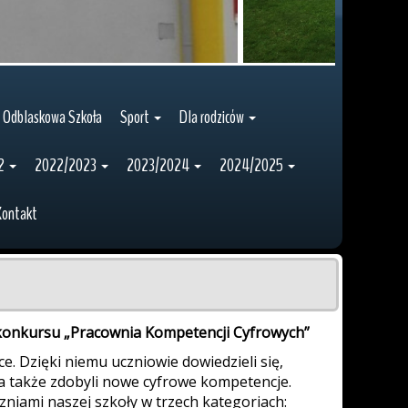
Odblaskowa Szkoła
Sport
Dla rodziców
2
2022/2023
2023/2024
2024/2025
Kontakt
i konkursu „Pracownia Kompetencji Cyfrowych”
e. Dzięki niemu uczniowie dowiedzieli się,
, a także zdobyli nowe cyfrowe kompetencje.
zniami naszej szkoły w trzech kategoriach: