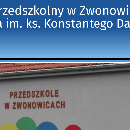
Przedszkolny w Zwonow
 im. ks. Konstantego D