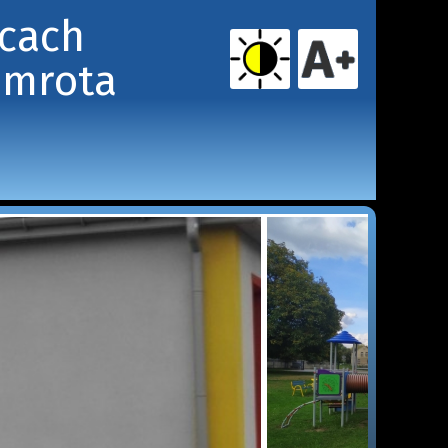
icach
amrota 