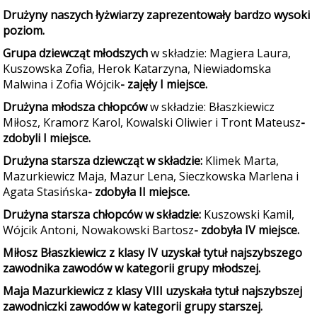
Drużyny naszych łyżwiarzy zaprezentowały bardzo wysoki
poziom.
Grupa dziewcząt młodszych
w składzie: Magiera Laura,
Kuszowska Zofia, Herok Katarzyna, Niewiadomska
Malwina i Zofia Wójcik
- zajęły I miejsce.
Drużyna młodsza chłopców
w składzie: Błaszkiewicz
Miłosz, Kramorz Karol, Kowalski Oliwier i Tront Mateusz
-
zdobyli I miejsce.
Drużyna starsza dziewcząt w składzie:
Klimek Marta,
Mazurkiewicz Maja, Mazur Lena, Sieczkowska Marlena i
Agata Stasińska
- zdobyła II miejsce.
Drużyna starsza chłopców w składzie:
Kuszowski Kamil,
Wójcik Antoni, Nowakowski Bartosz
- zdobyła IV miejsce.
Miłosz Błaszkiewicz z klasy IV uzyskał tytuł najszybszego
zawodnika zawodów w kategorii grupy młodszej.
Maja Mazurkiewicz z klasy VIII uzyskała tytuł najszybszej
zawodniczki zawodów w kategorii grupy starszej.