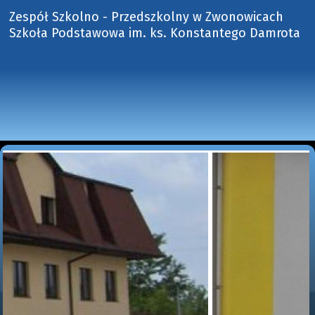
Zespół Szkolno - Przedszkolny w Zwonowicach
Szkoła Podstawowa im. ks. Konstantego Damrota 