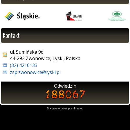
Kontakt
ul. Sumińska 9d
44-292 Zwonowice, Lyski, Polska
(32) 4210133
zsp.zwonowice@lyski.pl
Odwiedzin
Stworzone przez
pl.mfirma.eu