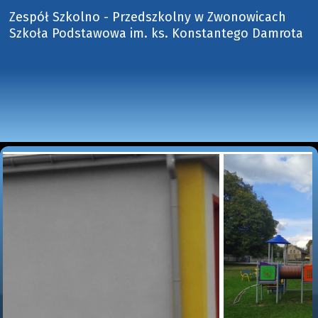
Zespół Szkolno - Przedszkolny w Zwonowicach
Szkoła Podstawowa im. ks. Konstantego Damrota 