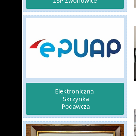
ZSP Zwonowice
Elektroniczna 

 Skrzynka

 Podawcza