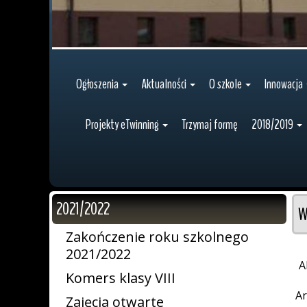
Ogłoszenia
Aktualności
O szkole
Innowacja
Projekty eTwinning
Trzymaj formę
2018/2019
2021/2022
W
Zakończenie roku szkolnego
2021/2022
A
Komers klasy VIII
Ar
Zajęcia otwarte