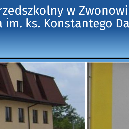
Przedszkolny w Zwonow
 im. ks. Konstantego D