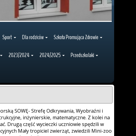
Sport
Dla rodziców
Szkoła Promująca Zdrowie
2023/2024
2024/2025
Przedszkolaki
ciborską SOWĘ- Strefę Odkrywania, Wyobraźni i
ukcyjne, inżynierskie, matematyczne. Z kolei na
. Drugą część wycieczki uczniowie spędzili w
jnych Mały tropiciel zwierząt, zwiedzili Mini-zoo