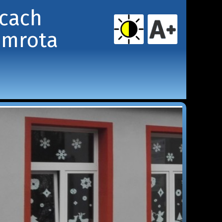
icach
amrota 