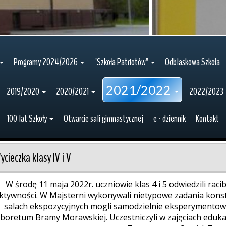
Programy 2024/2026
"Szkoła Patriotów"
Odblaskowa Szkoła
2021/2022
2019/2020
2020/2021
2022/2023
100 lat Szkoły
Otwarcie sali gimnastycznej
e - dziennik
Kontakt
ycieczka klasy IV i V
W środę 11 maja 2022r. uczniowie klas 4 i 5 odwiedzili ra
ktywności. W Majsterni wykonywali nietypowe zadania konstr
salach ekspozycyjnych mogli samodzielnie eksperymentować
boretum Bramy Morawskiej. Uczestniczyli w zajęciach edukacy