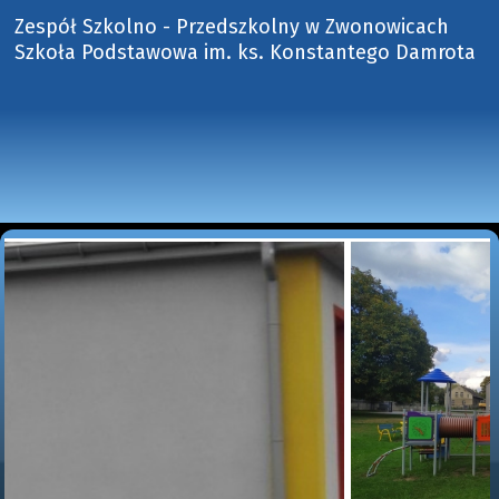
Zespół Szkolno - Przedszkolny w Zwonowicach
Szkoła Podstawowa im. ks. Konstantego Damrota 