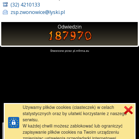
(32) 4210133
zsp.zwonowice@lyski.pl
Odwiedzin
Stworzone przez
pl.mfirma.eu
Używamy plików cookies (ciasteczek) w celach
statystycznych oraz by ułatwić korzystanie z naszego
serwisu.
W każdej chwili możesz zablokować lub ograniczyć
zapisywanie plików cookies na Twoim urządzeniu
zmieniając ustawienia przeglądarki internetowej.