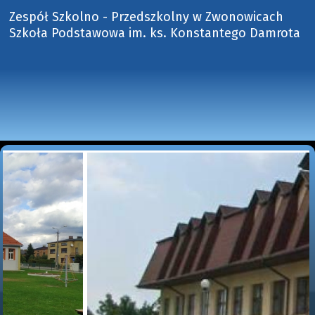
Zespół Szkolno - Przedszkolny w Zwonowicach
Szkoła Podstawowa im. ks. Konstantego Damrota 