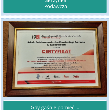
 Skrzynka

 Podawcza
Gdy gaśnie pamięć ...