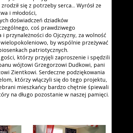
zrodził się z potrzeby serca... Wyrósł ze
wa i młodości,
stych doświadczeń dziadków
zczególnego, coś prawdziwego
ia i przynależności do Ojczyzny, za wolność
ię wielopokoleniowo, by wspólnie przeżywać
 piosenkach patriotycznych.
ści, którzy przyjęli zaproszenie i spędzili
 panu wójtowi Grzegorzowi Dudkowi, pani
szowi Zientkowi. Serdeczne podziękowania
lom, którzy włączyli się do tego projektu,
zebrani mieszkańcy bardzo chętnie śpiewali
tóry na długo pozostanie w naszej pamięci.