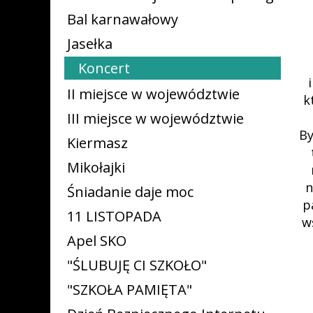
Bal karnawałowy
Jasełka
Koncert
II miejsce w województwie
k
III miejsce w województwie
By
Kiermasz
Mikołajki
n
Śniadanie daje moc
p
11 LISTOPADA
w
Apel SKO
"ŚLUBUJĘ CI SZKOŁO"
"SZKOŁA PAMIĘTA"