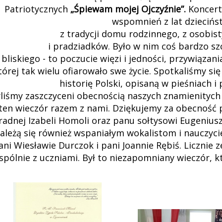
Patriotycznych
„Śpiewam mojej Ojczyźnie”.
Koncert 
wspomnień z lat dziecińst
z tradycji domu rodzinnego, z osobi
i pradziadków. Było w nim coś bardzo s
i bliskiego - to poczucie więzi i jedności, przywiązan
tórej tak wielu ofiarowało swe życie. Spotkaliśmy s
historię Polski, opisaną w pieśniach i
liśmy zaszczyceni obecnością naszych znamienitych go
ten wieczór razem z nami. Dziękujemy za obecność
radnej Izabeli Homoli oraz panu sołtysowi Eugeniu
ależą się również wspaniałym wokalistom i nauczycie
ani Wiesławie Durczok i pani Joannie Rębiś. Licznie 
spólnie z uczniami. Był to niezapomniany wieczór, k