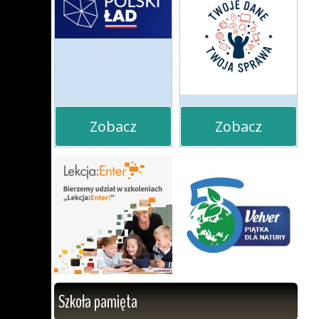
Zobacz
Zobacz
Szkoła pamięta