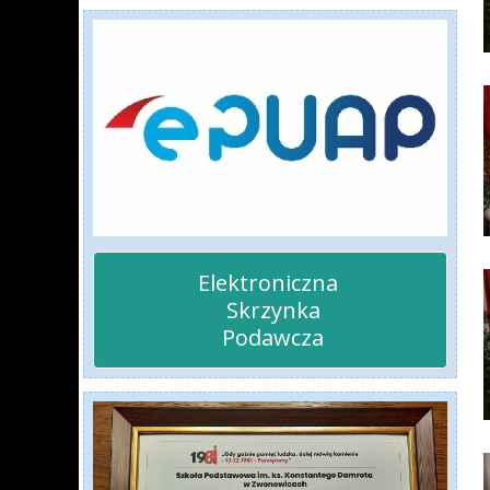
Elektroniczna 

 Skrzynka

 Podawcza