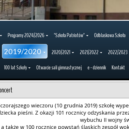
Programy 2024/2026
"Szkoła Patriotów"
Odblaskowa Szkoła
2019/2020
2020/2021
2021/2022
2022/2023
100 lat Szkoły
Otwarcie sali gimnastycznej
e - dziennik
Kontakt
oncert
czorajszego wieczoru (10 grudnia 2019) szkołę wyp
dziecka pieśni. Z okazji 101 rocznicy odzyskania prze
wybuchu II wojny ś
a także w 100 rocznicę powstań śląskich zespół wo