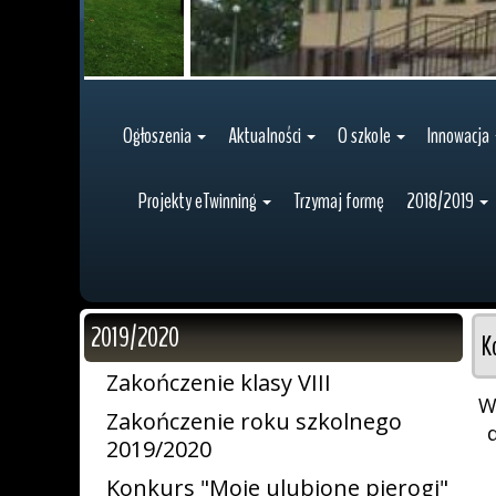
Ogłoszenia
Aktualności
O szkole
Innowacja
Projekty eTwinning
Trzymaj formę
2018/2019
2019/2020
K
Zakończenie klasy VIII
W
Zakończenie roku szkolnego
2019/2020
Konkurs "Moje ulubione pierogi"