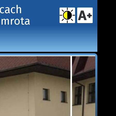
icach
amrota 