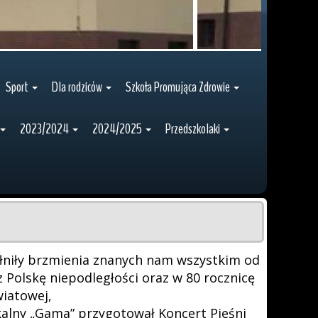
Sport
Dla rodziców
Szkoła Promująca Zdrowie
2023/2024
2024/2025
Przedszkolaki
ełniły brzmienia znanych nam wszystkim od
z Polskę niepodległości oraz w 80 rocznicę
wiatowej,
kalny „Gama” przygotował Koncert Pieśni