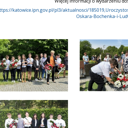
Więcej informacji o wydarzeniu do
ttps://katowice.ipn.gov.pl/pl3/aktualnosci/185019,Uroczys
Oskara-Bochenka-i-Lud