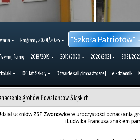
"Szkoła Patriotów"
owacja
Programy 2024/2026
Trzymaj formę
2018/2019
2019/2020
2020/2021
2021/202
zkolaki
100 lat Szkoły
Otwarcie sali gimnastycznej
e - dziennik
znaczenie grobów Powstańców Śląskich
dział uczniów ZSP Zwonowice w uroczystości oznaczania g
i Ludwika Francusa znakiem pam