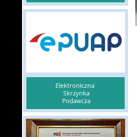
Elektroniczna 

 Skrzynka

 Podawcza