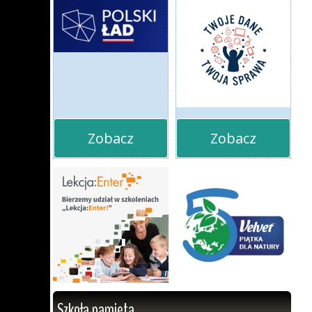
Zobacz
Zobacz
Szkoła pamięta