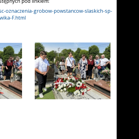
stępnych pod linkiem:
tosc-oznaczenia-grobow-powstancow-slaskich-sp-
wika-F.html