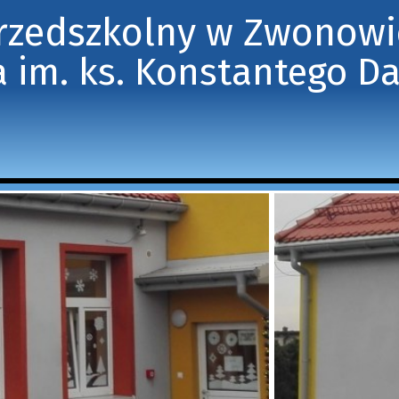
Przedszkolny w Zwonow
 im. ks. Konstantego D