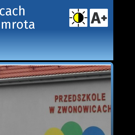
icach
amrota 