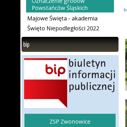
Oznaczenie grobów
Powstańców Śląskich
h
Majowe Święta - akademia
Święto Niepodległości 2022
bip
ZSP Zwonowice