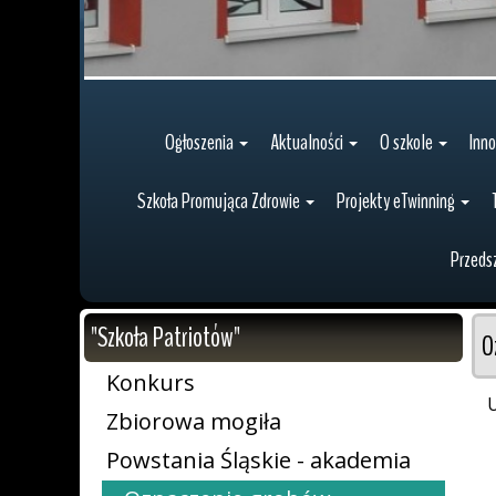
Ogłoszenia
Aktualności
O szkole
Inn
Szkoła Promująca Zdrowie
Projekty eTwinning
Przeds
"Szkoła Patriotów"
O
Konkurs
U
Zbiorowa mogiła
Powstania Śląskie - akademia