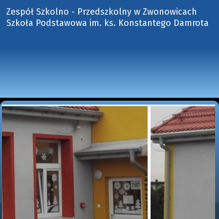
Zespół Szkolno - Przedszkolny w Zwonowicach
Szkoła Podstawowa im. ks. Konstantego Damrota 