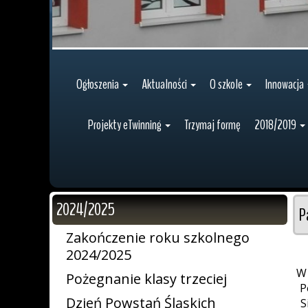
Ogłoszenia
Aktualności
O szkole
Innowacja
Projekty eTwinning
Trzymaj formę
2018/2019
2024/2025
P
Zakończenie roku szkolnego
2024/2025
W 
Pożegnanie klasy trzeciej
P
Dzień Powstań Śląskich
S