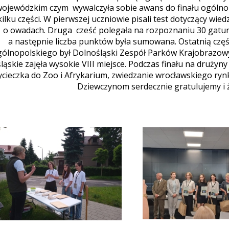
ojewódzkim czym wywalczyła sobie awans do finału ogólnopo
kilku części. W pierwszej uczniowie pisali test dotyczący wi
o owadach. Druga cześć polegała na rozpoznaniu 30 gatun
a następnie liczba punktów była sumowana. Ostatnią częś
gólnopolskiego był Dolnośląski Zespół Parków Krajobrazow
śląskie zajęła wysokie VIII miejsce. Podczas finału na drużyn
cieczka do Zoo i Afrykarium, zwiedzanie wrocławskiego rynku
Dziewczynom serdecznie gratulujemy i 