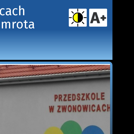
icach
amrota 