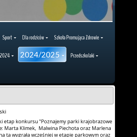
Sport
Dla rodziców
Szkoła Promująca Zdrowie
2024/2025
/2024
Przedszkolaki
ski
ki etap konkursu "Poznajemy parki krajobrazowe
zie: Marta Klimek, Malwina Piechota oraz Marlena
a ta wygrała wcześniej w etapie parkowym oraz