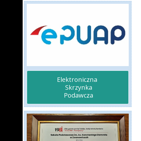
Elektroniczna 

 Skrzynka

 Podawcza