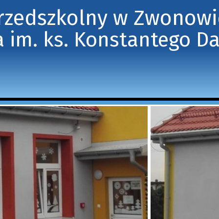
Przedszkolny w Zwonow
 im. ks. Konstantego D