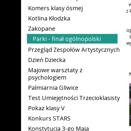
w
Komers klasy ósmej
z 
Kotlina Kłodzka
Zakopane
o
Parki - finał ogólnopolski
wy
Przegląd Zespołów Artystycznych
Dzień Dziecka
Majowe warsztaty z
psychologiem
Palmiarnia Gliwice
Test Umiejętności Trzecioklasisty
Pokaz klasy V
Konkurs STARS
Konstytucja 3-go Maja