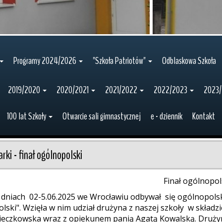
Programy 2024/2026
"Szkoła Patriotów"
Odblaskowa Szkoła
2019/2020
2020/2021
2021/2022
2022/2023
2023
100 lat Szkoły
Otwarcie sali gimnastycznej
e - dziennik
Kontakt
arki - finał ogólnopolski
Finał ogólnopol
dniach 02-5.06.2025 we Wrocławiu odbywał się ogólnopols
olski". Wzięła w nim udział drużyna z naszej szkoły w skład
ieczkowska wraz z opiekunem panią Agatą Kowalską. Drużyn