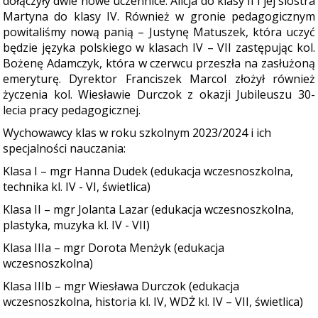
dołączyły dwie nowe uczennice: Alicja do klasy II i jej siostra
Martyna do klasy IV. Również w gronie pedagogicznym
powitaliśmy nową panią – Justynę Matuszek, która uczyć
będzie języka polskiego w klasach IV – VII zastępując kol.
Bożenę Adamczyk, która w czerwcu przeszła na zasłużoną
emeryturę. Dyrektor Franciszek Marcol złożył również
życzenia kol. Wiesławie Durczok z okazji Jubileuszu 30-
lecia pracy pedagogicznej.
Wychowawcy klas w roku szkolnym 2023/2024 i ich
specjalności nauczania:
Klasa I – mgr Hanna Dudek (edukacja wczesnoszkolna,
technika kl. IV - VI, świetlica)
Klasa II – mgr Jolanta Lazar (edukacja wczesnoszkolna,
plastyka, muzyka kl. IV - VII)
Klasa IIIa – mgr Dorota Menżyk (edukacja
wczesnoszkolna)
Klasa IIIb – mgr Wiesława Durczok (edukacja
wczesnoszkolna, historia kl. IV, WDŻ kl. IV – VII, świetlica)