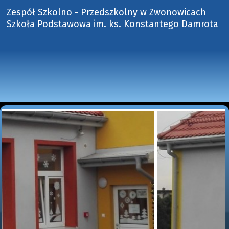
Zespół Szkolno - Przedszkolny w Zwonowicach
Szkoła Podstawowa im. ks. Konstantego Damrota 