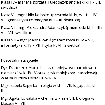
Klasa IV– mgr Małgorzata Tulec (język angielski kl. I – VII,
świetlica)
Klasa V – mgr Lidia Kolosko
(przyroda kl. IV, w – f kl. IV –
VII, gimnastyka korekcyjna kl. I – III, świetlica)
Klasa VI – mgr Aleksandra Adamczyk (j. niemiecki kl. I – III i
VI – VII, świetlica)
Klasa VII – mgr Joanna Rębiś (matematyka kl. IV – VII,
informatyka kl. IV – VII, fizyka kl. VII, świetlica)
Pozostali nauczyciele:
Dyr. Franciszek Marcol – język mniejszości narodowej (j.
niemiecki) w kl. IV i V oraz język mniejszości narodowej(
własna kultura i historia) w kl. V
Mgr Izabela Szpyrka – religia w kl. I – VII, logopedia kl. I -
III
Mgr Agata Kowalska – chemia w klasie VII, biologia w
klasach V - VII