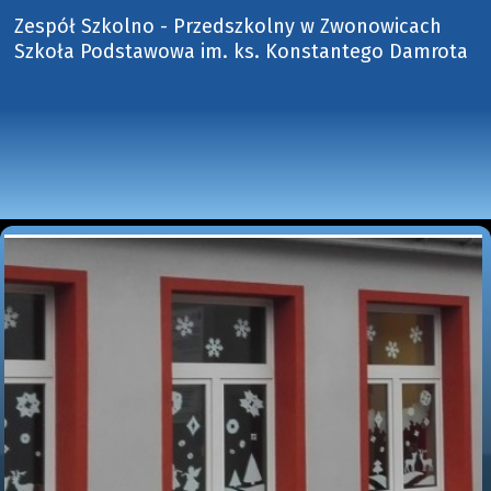
Zespół Szkolno - Przedszkolny w Zwonowicach
Szkoła Podstawowa im. ks. Konstantego Damrota 