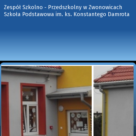
Zespół Szkolno - Przedszkolny w Zwonowicach
Szkoła Podstawowa im. ks. Konstantego Damrota 