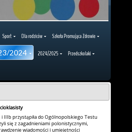
Sport
Dla rodziców
Szkoła Promująca Zdrowie
23/2024
2024/2025
Przedszkolaki
cioklasisty
a i IIIb przystąpiła do Ogólnopolskiego Testu
yli się z zagadnieniami polonistycznymi,
rawdzenie wiadomości i umiejętności