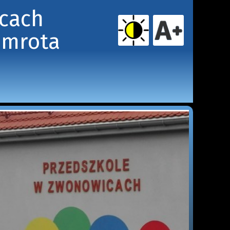
icach
amrota 