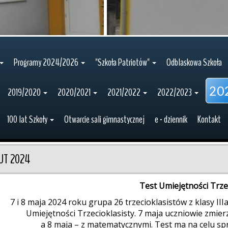
Programy 2024/2026
"Szkoła Patriotów"
Odblaskowa Szkoła
20
2019/2020
2020/2021
2021/2022
2022/2023
100 lat Szkoły
Otwarcie sali gimnastycznej
e - dziennik
Kontakt
UT 2024
Test Umiejętności Trze
7 i 8 maja 2024 roku grupa 26 trzecioklasistów z klasy III
Umiejętności Trzecioklasisty. 7 maja uczniowie zmierz
a 8 maja – z matematycznymi. Test ma na celu sp