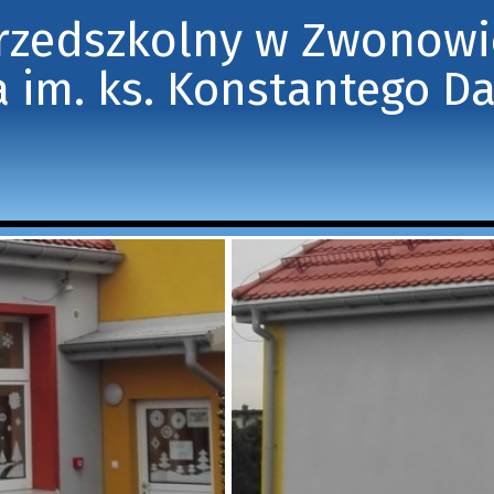
Przedszkolny w Zwonow
 im. ks. Konstantego D