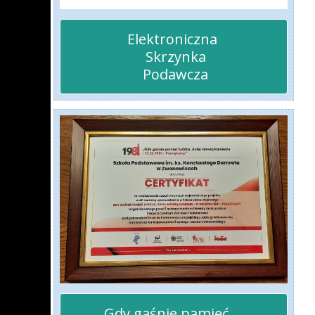
Elektroniczna 

 Skrzynka

 Podawcza
Gdy gaśnie pamięć ...