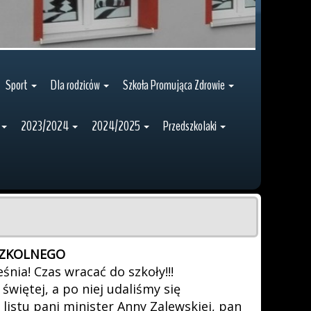
Sport
Dla rodziców
Szkoła Promująca Zdrowie
2023/2024
2024/2025
Przedszkolaki
SZKOLNEGO
nia! Czas wracać do szkoły!!!
świętej, a po niej udaliśmy się
listu pani minister Anny Zalewskiej, pan