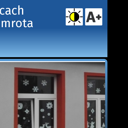
icach
amrota 