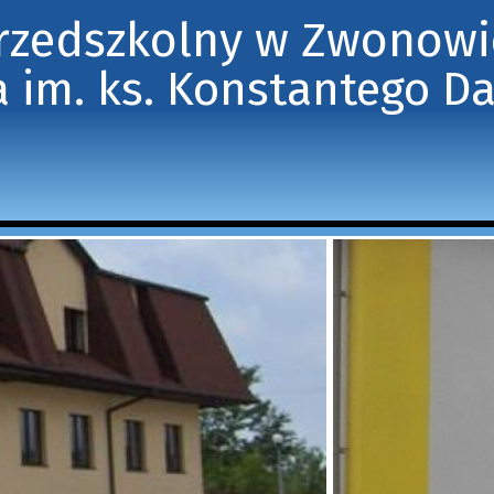
Przedszkolny w Zwonow
 im. ks. Konstantego D