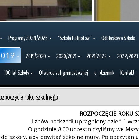
Programy 2024/2026
"Szkoła Patriotów"
Odblaskowa Szkoła
2019
2019/2020
2020/2021
2021/2022
2022/2023
100 lat Szkoły
Otwarcie sali gimnastycznej
e - dziennik
Kontakt
ozpoczęcie roku szkolnego
ROZPOCZĘCIE ROKU 
I znów nadszedł upragniony dzień 1 wrześ
O godzinie 8.00 uczestniczyliśmy we Mszy 
do szkoły, aby powitać szkolne mury. Po odczytaniu 