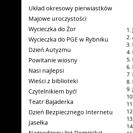
Układ okresowy pierwiastków
Majowe uroczystości
Wycieczka do Żor
1.
2.
Wycieczka do PGE w Rybniku
3.
Dzień Autyzmu
4.
5.
Powitanie wiosny
6.
Nasi najlepsi
7.
Wieści z biblioteki
8.
9.
Czytelnikiem być!
10
Teatr Bajaderka
11
12
Dzień Bezpiecznego Internetu
13
Jasełka
14
Nagrodzony list Dominika!