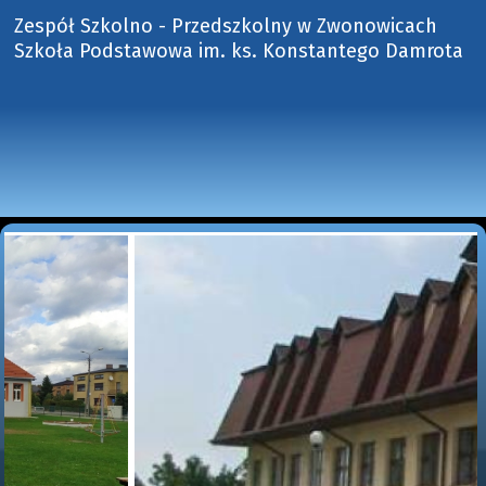
Zespół Szkolno - Przedszkolny w Zwonowicach
Szkoła Podstawowa im. ks. Konstantego Damrota 