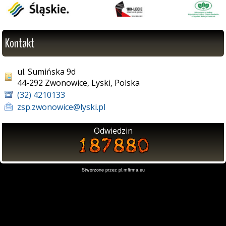
Kontakt
ul. Sumińska 9d
44-292 Zwonowice, Lyski, Polska
(32) 4210133
zsp.zwonowice@lyski.pl
Odwiedzin
Stworzone przez
pl.mfirma.eu