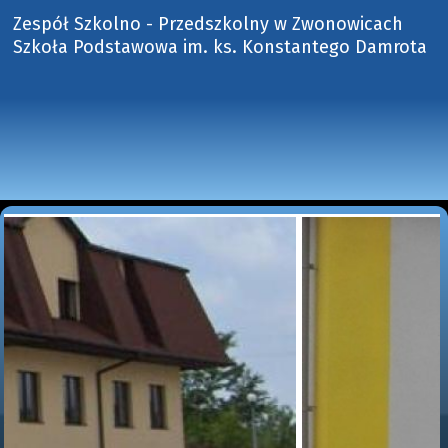
Zespół Szkolno - Przedszkolny w Zwonowicach
Szkoła Podstawowa im. ks. Konstantego Damrota 