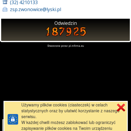
(32) 4210133
zsp.zwonowice@lyski.pl
Odwiedzin
Stworzone przez
pl.mfirma.eu
Używamy plików cookies (ciasteczek) w celach
statystycznych oraz by ułatwić korzystanie z naszego
serwisu.
W każdej chwili możesz zablokować lub ograniczyć
zapisywanie plików cookies na Twoim urządzeniu