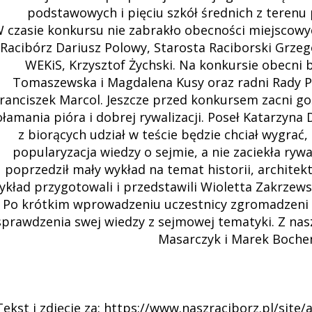
podstawowych i pięciu szkół średnich z terenu 
 czasie konkursu nie zabrakło obecności miejscowy
Racibórz Dariusz Polowy, Starosta Raciborski Grze
WEKiS, Krzysztof Żychski. Na konkursie obecni b
Tomaszewska i Magdalena Kusy oraz radni Rady Po
ranciszek Marcol. Jeszcze przed konkursem zacni goś
łamania pióra i dobrej rywalizacji. Poseł Katarzyna 
z biorących udział w teście będzie chciał wygrać
popularyzacja wiedzy o sejmie, a nie zaciekła ryw
poprzedził mały wykład na temat historii, architekt
kład przygotowali i przedstawili Wioletta Zakrzew
Po krótkim wprowadzeniu uczestnicy zgromadzeni w
sprawdzenia swej wiedzy z sejmowej tematyki. Z nasz
Masarczyk i Marek Bochene
Tekst i zdjęcie za: https://www.naszraciborz.pl/site/