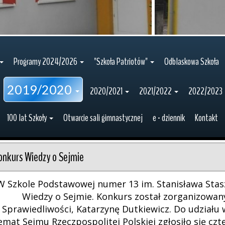
Programy 2024/2026
"Szkoła Patriotów"
Odblaskowa Szkoła
2019/2020
2020/2021
2021/2022
2022/2023
100 lat Szkoły
Otwarcie sali gimnastycznej
e - dziennik
Kontakt
onkurs Wiedzy o Sejmie
W Szkole Podstawowej numer 13 im. Stanisława Stasz
Wiedzy o Sejmie. Konkurs został zorganizowan
Sprawiedliwości, Katarzynę Dutkiewicz. Do udział
emat Sejmu Rzeczpospolitej Polskiej zgłosiło się czt