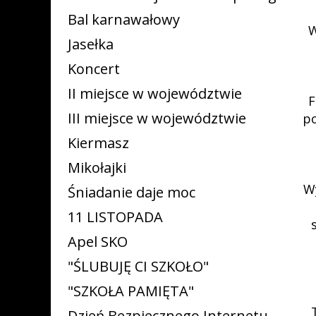
Bal karnawałowy
W
Jasełka
Koncert
II miejsce w województwie
F
III miejsce w województwie
po
Kiermasz
Mikołajki
Wy
Śniadanie daje moc
11 LISTOPADA
Apel SKO
"ŚLUBUJĘ CI SZKOŁO"
"SZKOŁA PAMIĘTA"
Dzień Bezpiecznego Internetu