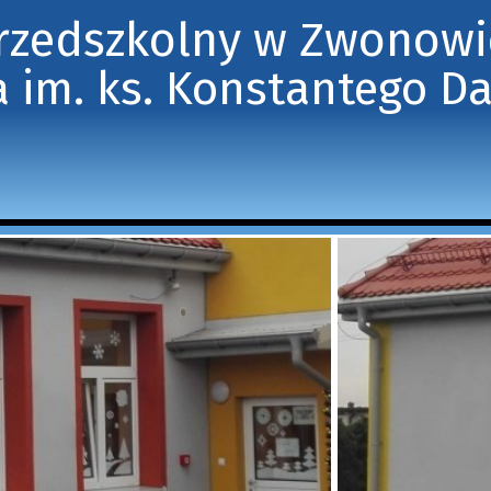
Przedszkolny w Zwonow
 im. ks. Konstantego D