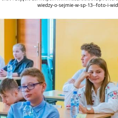
wiedzy-o-sejmie-w-sp-13--foto-i-wide