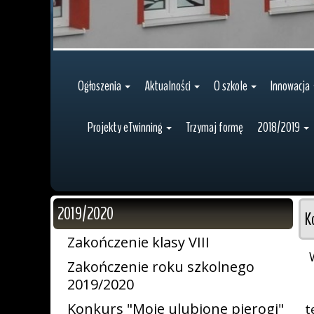
Ogłoszenia
Aktualności
O szkole
Innowacja
Projekty eTwinning
Trzymaj formę
2018/2019
2019/2020
K
Zakończenie klasy VIII
Zakończenie roku szkolnego
2019/2020
Konkurs "Moje ulubione pierogi"
t