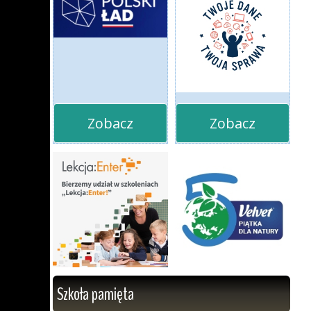
Zobacz
Zobacz
Szkoła pamięta