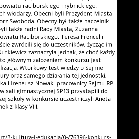
powiatu raciborskiego i rybnickiego.
ch włodarzy. Obecni byli Prezydent Miasta
gorz Swoboda. Obecny był także naczelnik
yli także radni Rady Miasta, Zuzanna
wiatu Raciborskiego, Teresa Frencel i
cie zwrócili się do uczestników, życząc im
Dutkiewicz zaznaczyła jednak, że choć każdy
, to głównym założeniem konkursu jest
alizacja. Wtorkowy test wiedzy o Sejmie
ury oraz samego działania tej jednostki.
ska i Ireneusz Nowak, pracownicy Sejmu RP.
 sali gimnastycznej SP13 przystąpili do
ej szkoły w konkursie uczestniczyli Aneta
k z klasy VIII.
art/3-kultura-i-edukacja/0-/76396-konkurs-