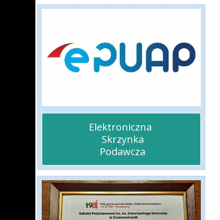
Elektroniczna 

 Skrzynka

 Podawcza