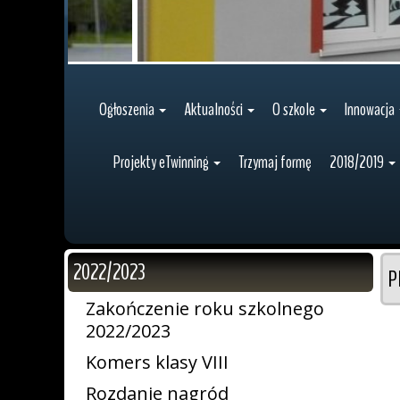
Ogłoszenia
Aktualności
O szkole
Innowacja
Projekty eTwinning
Trzymaj formę
2018/2019
2022/2023
P
Zakończenie roku szkolnego
2022/2023
Komers klasy VIII
Rozdanie nagród