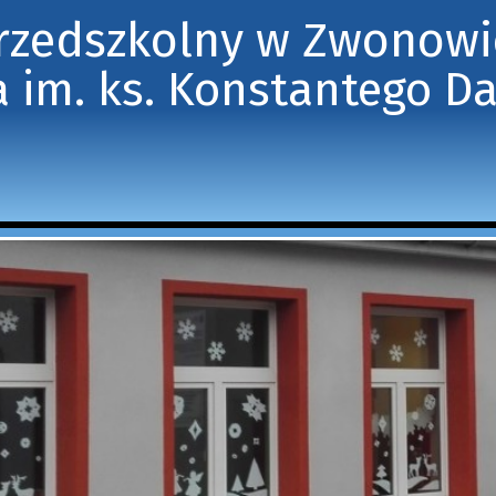
Przedszkolny w Zwonow
 im. ks. Konstantego D