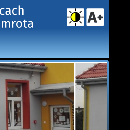
icach
amrota 