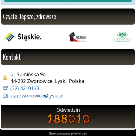
Czyste, lepsze, zdrowsze
Kontakt
ul. Sumińska 9d
44-292 Zwonowice, Lyski, Polska
(32) 4210133
zsp.zwonowice@lyski.pl
Odwiedzin
Stworzone przez
pl.mfirma.eu