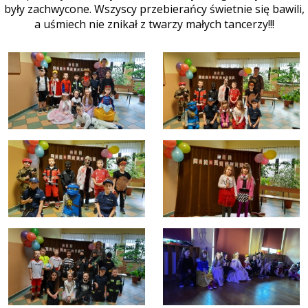
były zachwycone. Wszyscy przebierańcy świetnie się bawili,
a uśmiech nie znikał z twarzy małych tancerzy!!!