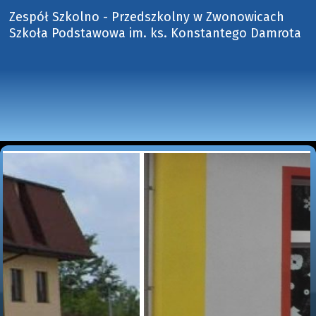
Zespół Szkolno - Przedszkolny w Zwonowicach
Szkoła Podstawowa im. ks. Konstantego Damrota 