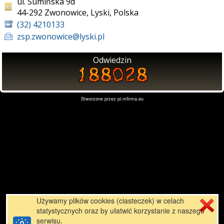
ul. Sumińska 9d
44-292 Zwonowice, Lyski, Polska
(32) 4210133
zsp.zwonowice@lyski.pl
Odwiedzin
Stworzone przez
pl.mfirma.eu
Używamy plików cookies (ciasteczek) w celach
statystycznych oraz by ułatwić korzystanie z naszego
serwisu.