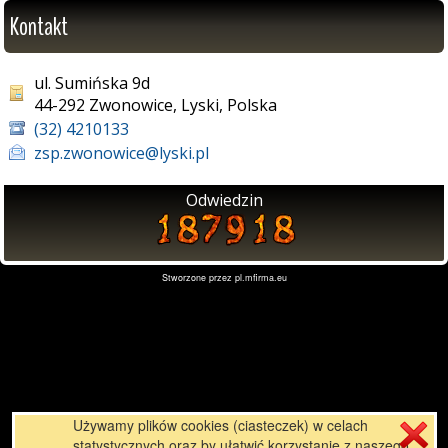
Kontakt
ul. Sumińska 9d
44-292 Zwonowice, Lyski, Polska
(32) 4210133
zsp.zwonowice@lyski.pl
Odwiedzin
Stworzone przez
pl.mfirma.eu
Używamy plików cookies (ciasteczek) w celach
statystycznych oraz by ułatwić korzystanie z naszego