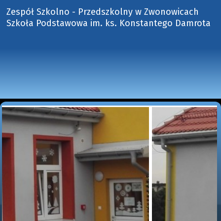
Zespół Szkolno - Przedszkolny w Zwonowicach
Szkoła Podstawowa im. ks. Konstantego Damrota 