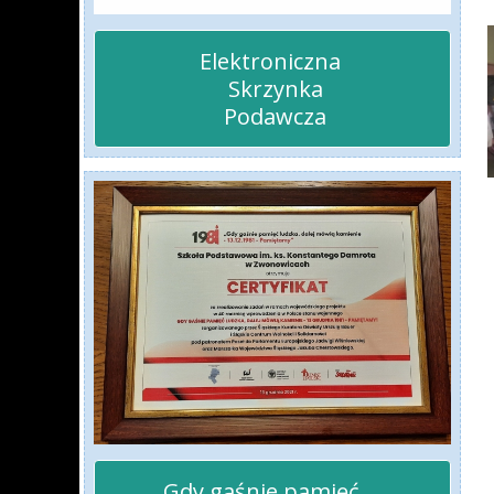
Elektroniczna 

 Skrzynka

 Podawcza
Gdy gaśnie pamięć ...