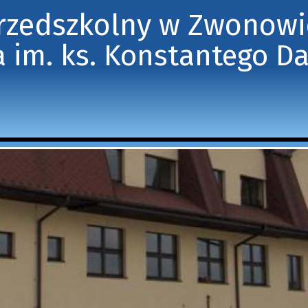
Przedszkolny w Zwonow
 im. ks. Konstantego D