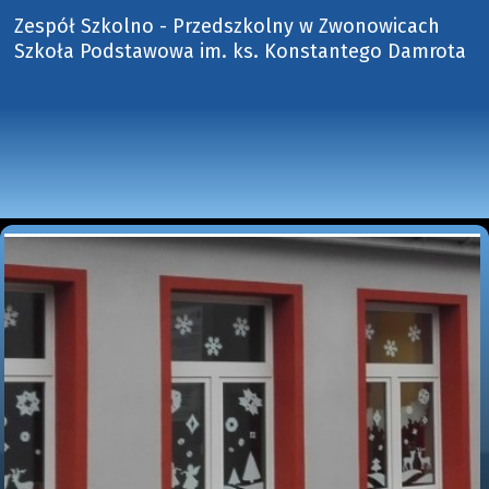
Zespół Szkolno - Przedszkolny w Zwonowicach
Szkoła Podstawowa im. ks. Konstantego Damrota 