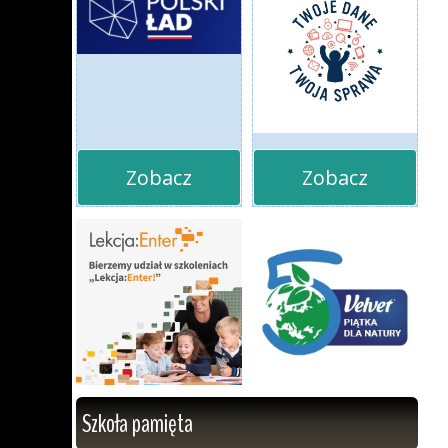
Zobacz
Zobacz
Szkoła pamięta