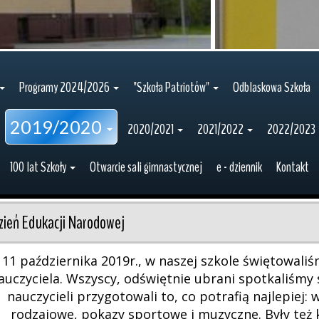
Programy 2024/2026
"Szkoła Patriotów"
Odblaskowa Szkoła
2019/2020
2020/2021
2021/2022
2022/2023
100 lat Szkoły
Otwarcie sali gimnastycznej
e - dziennik
Kontakt
zień Edukacji Narodowej
11 października 2019r., w naszej szkole świętowaliś
auczyciela. Wszyscy, odświętnie ubrani spotkaliśmy s
nauczycieli przygotowali to, co potrafią najlepiej: 
rodzajowe, pokazy sportowe i muzyczne. Były też 