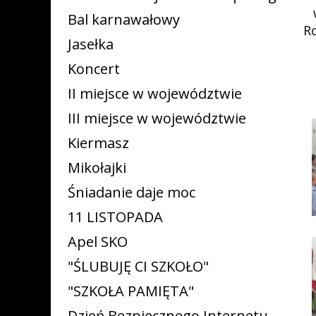
Bal karnawałowy
R
Jasełka
Koncert
II miejsce w województwie
III miejsce w województwie
Kiermasz
Mikołajki
Śniadanie daje moc
11 LISTOPADA
Apel SKO
"ŚLUBUJĘ CI SZKOŁO"
"SZKOŁA PAMIĘTA"
Dzień Bezpiecznego Internetu