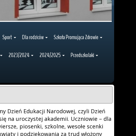
Sport
Dla rodziców
Szkoła Promująca Zdrowie
2023/2024
2024/2025
Przedszkolaki
my Dzień Edukacji Narodowej, czyli Dzień
ię na uroczystej akademii. Uczniowie – dla
wiersze, piosenki, szkolne, wesołe scenki
kwiaty i podziękowania za trud włożony