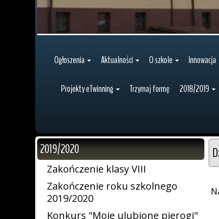
Ogłoszenia
Aktualności
O szkole
Innowacja
Projekty eTwinning
Trzymaj formę
2018/2019
2019/2020
D
Zakończenie klasy VIII
Zakończenie roku szkolnego
N
2019/2020
Konkurs "Moje ulubione pierogi"