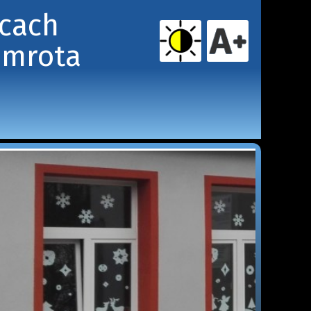
icach
amrota 