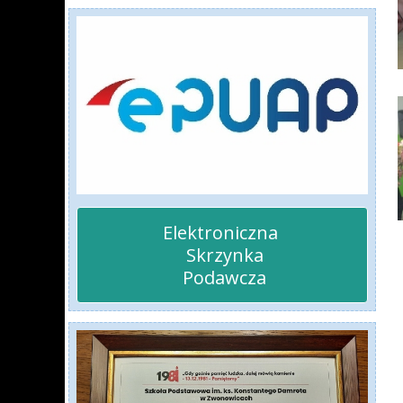
Elektroniczna 

 Skrzynka

 Podawcza