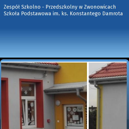
Zespół Szkolno - Przedszkolny w Zwonowicach
Szkoła Podstawowa im. ks. Konstantego Damrota 