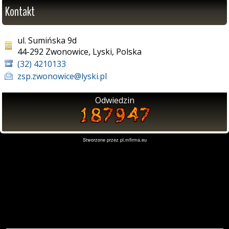
Kontakt
ul. Sumińska 9d
44-292 Zwonowice, Lyski, Polska
(32) 4210133
zsp.zwonowice@lyski.pl
Odwiedzin
Stworzone przez
pl.mfirma.eu