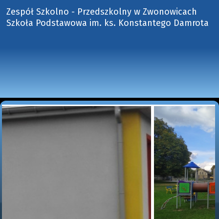
Zespół Szkolno - Przedszkolny w Zwonowicach
Szkoła Podstawowa im. ks. Konstantego Damrota 