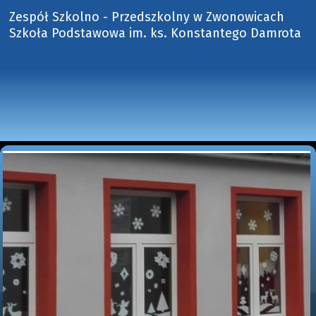
Zespół Szkolno - Przedszkolny w Zwonowicach
Szkoła Podstawowa im. ks. Konstantego Damrota 