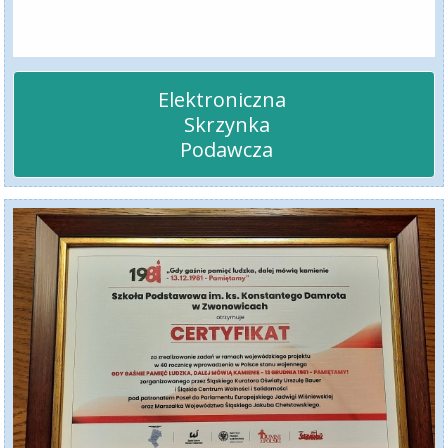
Elektroniczna 

 Skrzynka

 Podawcza