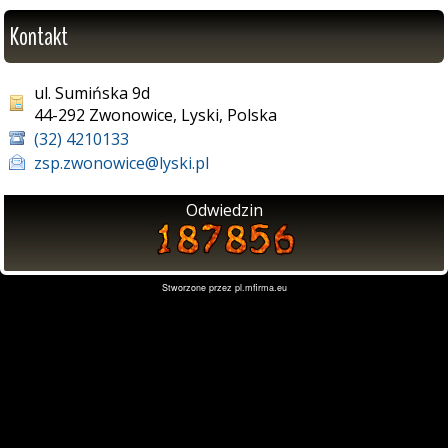
Kontakt
ul. Sumińska 9d
44-292 Zwonowice, Lyski, Polska
(32) 4210133
zsp.zwonowice@lyski.pl
Odwiedzin
Stworzone przez
pl.mfirma.eu