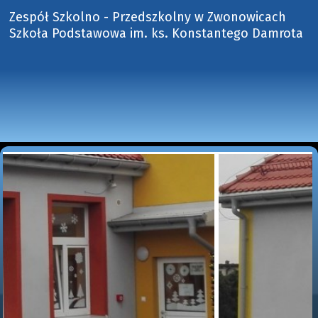
Zespół Szkolno - Przedszkolny w Zwonowicach
Szkoła Podstawowa im. ks. Konstantego Damrota 