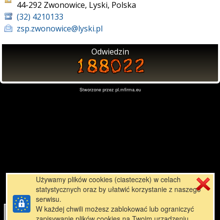
44-292 Zwonowice, Lyski, Polska
(32) 4210133
zsp.zwonowice@lyski.pl
Odwiedzin
Stworzone przez
pl.mfirma.eu
Używamy plików cookies (ciasteczek) w celach
statystycznych oraz by ułatwić korzystanie z naszego
serwisu.
W każdej chwili możesz zablokować lub ograniczyć
zapisywanie plików cookies na Twoim urządzeniu