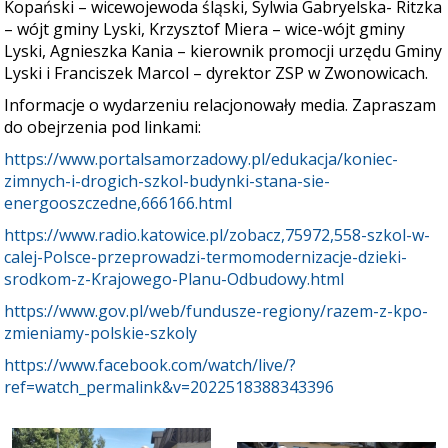
Kopański – wicewojewoda śląski, Sylwia Gabryelska- Ritzka
– wójt gminy Lyski, Krzysztof Miera – wice-wójt gminy
Lyski, Agnieszka Kania – kierownik promocji urzędu Gminy
Lyski i Franciszek Marcol – dyrektor ZSP w Zwonowicach.
Informacje o wydarzeniu relacjonowały media. Zapraszam
do obejrzenia pod linkami:
https://www.portalsamorzadowy.pl/edukacja/koniec-
zimnych-i-drogich-szkol-budynki-stana-sie-
energooszczedne,666166.html
https://www.radio.katowice.pl/zobacz,75972,558-szkol-w-
calej-Polsce-przeprowadzi-termomodernizacje-dzieki-
srodkom-z-Krajowego-Planu-Odbudowy.html
https://www.gov.pl/web/fundusze-regiony/razem-z-kpo-
zmieniamy-polskie-szkoly
https://www.facebook.com/watch/live/?
ref=watch_permalink&v=2022518388343396