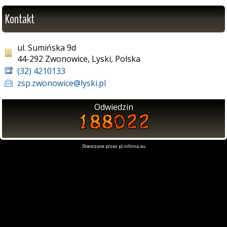
Kontakt
ul. Sumińska 9d
44-292 Zwonowice, Lyski, Polska
(32) 4210133
zsp.zwonowice@lyski.pl
Odwiedzin
Stworzone przez
pl.mfirma.eu