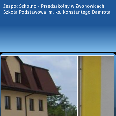
Zespół Szkolno - Przedszkolny w Zwonowicach
Szkoła Podstawowa im. ks. Konstantego Damrota 