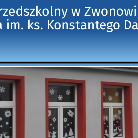
Przedszkolny w Zwonow
 im. ks. Konstantego D