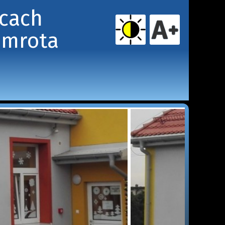
icach
amrota 