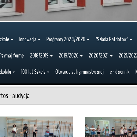
zkole
Innowacja
Programy 2024/2026
"Szkoła Patriotów"
Trzymaj formę
2018/2019
2019/2020
2020/2021
2021/202
zkolaki
100 lat Szkoły
Otwarcie sali gimnastycznej
e - dziennik
rtos - audycja