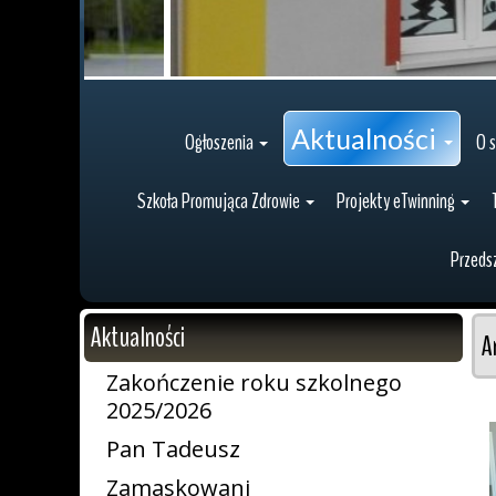
Aktualności
Ogłoszenia
O s
Szkoła Promująca Zdrowie
Projekty eTwinning
Przeds
Aktualności
A
Zakończenie roku szkolnego
2025/2026
Pan Tadeusz
Zamaskowani