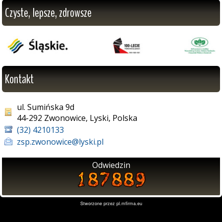
Czyste, lepsze, zdrowsze
Kontakt
ul. Sumińska 9d
44-292 Zwonowice, Lyski, Polska
(32) 4210133
zsp.zwonowice@lyski.pl
Odwiedzin
Stworzone przez
pl.mfirma.eu