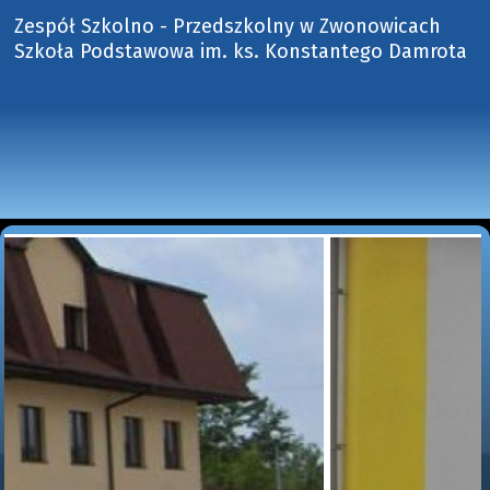
Zespół Szkolno - Przedszkolny w Zwonowicach
Szkoła Podstawowa im. ks. Konstantego Damrota 