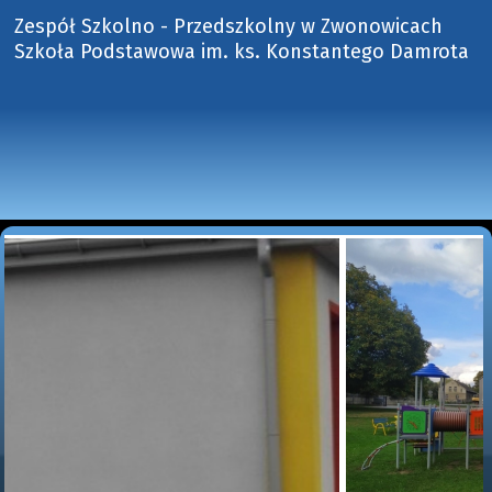
Zespół Szkolno - Przedszkolny w Zwonowicach
Szkoła Podstawowa im. ks. Konstantego Damrota 