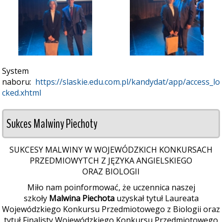
System
naboru:
https://slaskie.edu.com.pl/kandydat/app/access_lo
cked.xhtml
Sukces Malwiny Piechoty
SUKCESY MALWINY W WOJEWÓDZKICH KONKURSACH
PRZEDMIOWYTCH Z JĘZYKA ANGIELSKIEGO
ORAZ BIOLOGII
Miło nam poinformować, że uczennica naszej
szkoły
Malwina Piechota
uzyskał tytuł Laureata
Wojewódzkiego Konkursu Przedmiotowego z Biologii oraz
tytuł Finalisty Wojewódzkiego Konkursu Przedmiotowego