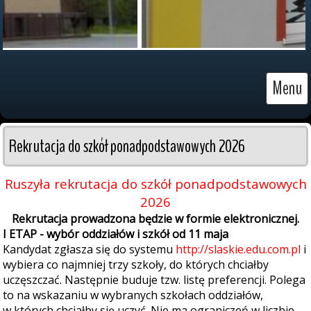
Menu
Rekrutacja do szkół ponadpodstawowych 2026
Ruszyła rekrutacja do szkół ponadpodstawowych
2026
Rekrutacja prowadzona będzie w formie elektronicznej.
I ETAP - wybór oddziałów i szkół od 11 maja
Kandydat zgłasza się do systemu
http://slaskie.edu.com.pl
i
wybiera co najmniej trzy szkoły, do których chciałby
uczęszczać. Następnie buduje tzw. listę preferencji. Polega
to na wskazaniu w wybranych szkołach oddziałów,
w których chciałby się uczyć. Nie ma ograniczeń w liczbie