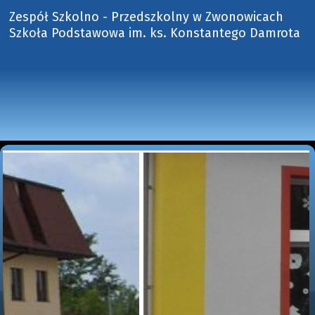
Zespół Szkolno - Przedszkolny w Zwonowicach
Szkoła Podstawowa im. ks. Konstantego Damrota 