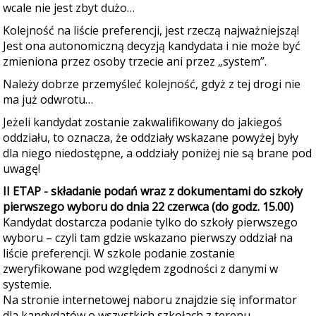
wcale nie jest zbyt dużo…
Kolejność na liście preferencji, jest rzeczą najważniejszą!
Jest ona autonomiczną decyzją kandydata i nie może być
zmieniona przez osoby trzecie ani przez „system”.
Należy dobrze przemyśleć kolejność, gdyż z tej drogi nie
ma już odwrotu…
Jeżeli kandydat zostanie zakwalifikowany do jakiegoś
oddziału, to oznacza, że oddziały wskazane powyżej były
dla
niego niedostępne, a oddziały poniżej nie są brane pod
uwagę!
II ETAP - składanie podań wraz z dokumentami do szkoły
pierwszego wyboru do dnia 22 czerwca (do godz. 15.00)
Kandydat dostarcza podanie tylko do szkoły pierwszego
wyboru – czyli tam gdzie wskazano pierwszy oddział na
liście preferencji. W szkole podanie zostanie
zweryfikowane pod względem zgodności z danymi w
systemie.
Na stronie internetowej naboru znajdzie się informator
dla kandydatów o wszystkich szkołach z terenu