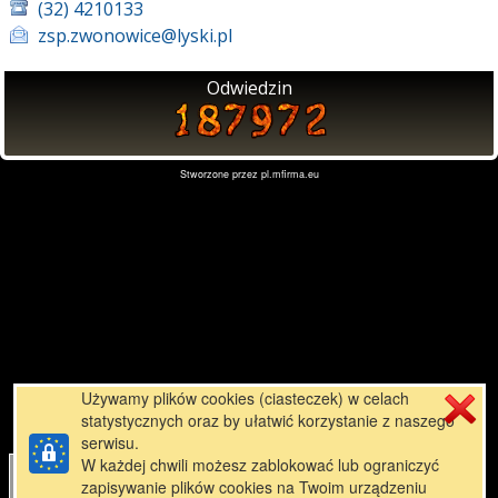
(32) 4210133
zsp.zwonowice@lyski.pl
Odwiedzin
Stworzone przez
pl.mfirma.eu
Używamy plików cookies (ciasteczek) w celach
statystycznych oraz by ułatwić korzystanie z naszego
serwisu.
W każdej chwili możesz zablokować lub ograniczyć
zapisywanie plików cookies na Twoim urządzeniu