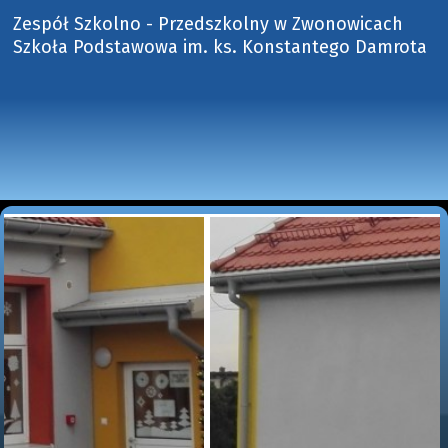
Zespół Szkolno - Przedszkolny w Zwonowicach
Szkoła Podstawowa im. ks. Konstantego Damrota 