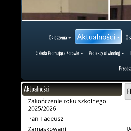
Aktualności
Ogłoszenia
O s
Szkoła Promująca Zdrowie
Projekty eTwinning
Przeds
Aktualności
F
Zakończenie roku szkolnego
2025/2026
Pan Tadeusz
Zamaskowani
Uc