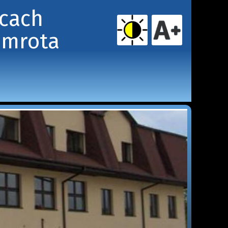
icach
amrota 