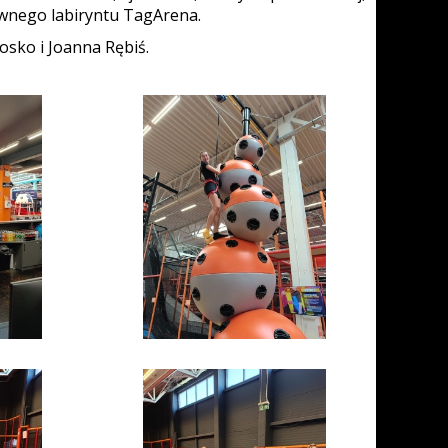
ywnego labiryntu TagArena.
osko i Joanna Rębiś.