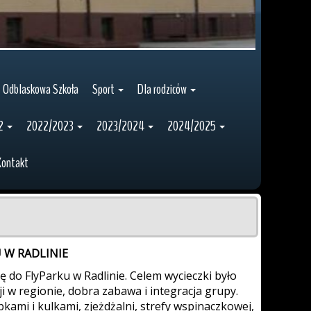
Odblaskowa Szkoła
Sport
Dla rodziców
2
2022/2023
2023/2024
2024/2025
Kontakt
 W RADLINIE
kę do FlyParku w Radlinie. Celem wycieczki było
 w regionie, dobra zabawa i integracja grupy.
kami i kulkami, zjeżdżalni, strefy wspinaczkowej,