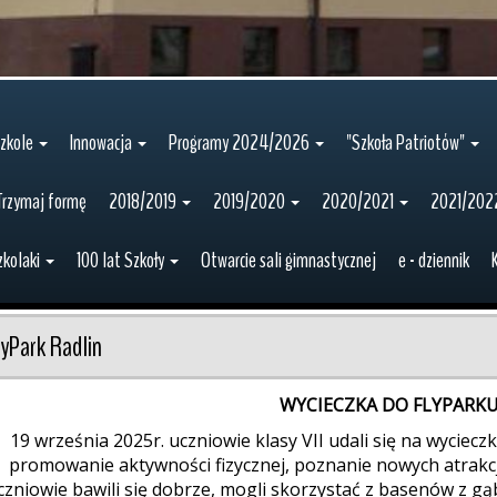
zkole
Innowacja
Programy 2024/2026
"Szkoła Patriotów"
Trzymaj formę
2018/2019
2019/2020
2020/2021
2021/202
zkolaki
100 lat Szkoły
Otwarcie sali gimnastycznej
e - dziennik
lyPark Radlin
WYCIECZKA DO FLYPARKU
19 września 2025r. uczniowie klasy VII udali się na wyciecz
promowanie aktywności fizycznej, poznanie nowych atrakcji
zniowie bawili się dobrze, mogli skorzystać z basenów z gąb