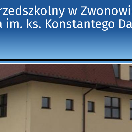
Przedszkolny w Zwonow
 im. ks. Konstantego D