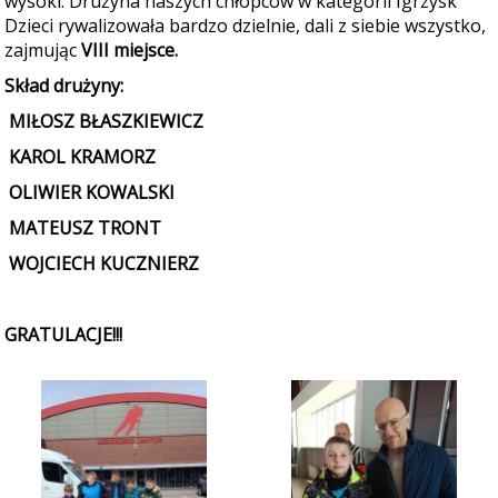
wysoki. Drużyna naszych chłopców w kategorii Igrzysk
Dzieci rywalizowała bardzo dzielnie, dali z siebie wszystko,
zajmując
VIII miejsce.
Skład drużyny:
MIŁOSZ BŁASZKIEWICZ
KAROL KRAMORZ
OLIWIER KOWALSKI
MATEUSZ TRONT
WOJCIECH KUCZNIERZ
GRATULACJE!!!