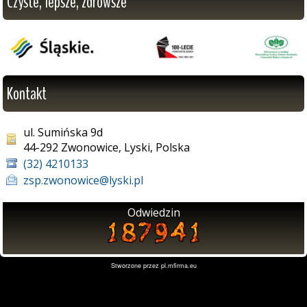
Czyste, lepsze, zdrowsze
Kontakt
ul. Sumińska 9d
44-292 Zwonowice, Lyski, Polska
(32) 4210133
zsp.zwonowice@lyski.pl
Odwiedzin
Stworzone przez
pl.mfirma.eu