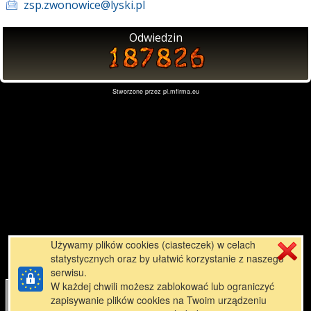
zsp.zwonowice@lyski.pl
Odwiedzin
Stworzone przez
pl.mfirma.eu
Używamy plików cookies (ciasteczek) w celach
statystycznych oraz by ułatwić korzystanie z naszego
serwisu.
W każdej chwili możesz zablokować lub ograniczyć
zapisywanie plików cookies na Twoim urządzeniu