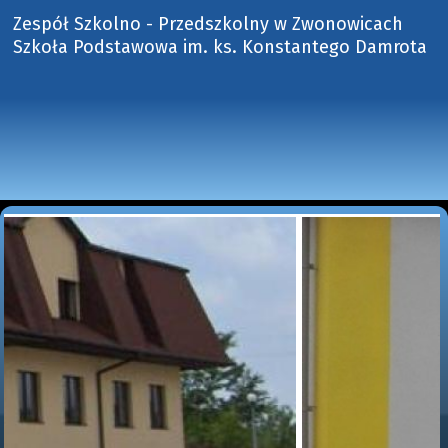
Zespół Szkolno - Przedszkolny w Zwonowicach
Szkoła Podstawowa im. ks. Konstantego Damrota 