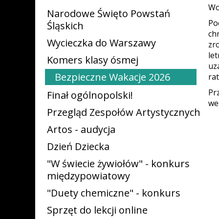
Wo
Narodowe Święto Powstań
Po
Śląskich
ch
Wycieczka do Warszawy
zr
le
Komers klasy ósmej
uz
Bezpieczne Wakacje 2026
ra
Pr
Finał ogólnopolski!
we
Przegląd Zespołów Artystycznych
Artos - audycja
Dzień Dziecka
"W świecie żywiołów" - konkurs
międzypowiatowy
"Duety chemiczne" - konkurs
Sprzęt do lekcji online