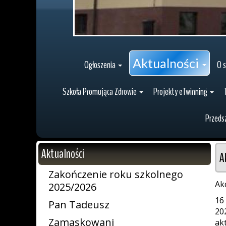
Aktualności
Ogłoszenia
O s
Szkoła Promująca Zdrowie
Projekty eTwinning
Przeds
Aktualności
A
Zakończenie roku szkolnego
Ak
2025/2026
16
Pan Tadeusz
20
Zamaskowani
ak