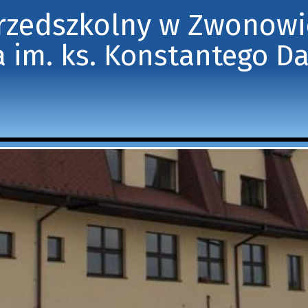
Przedszkolny w Zwonow
 im. ks. Konstantego D