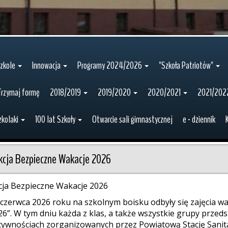
zkole
Innowacja
Programy 2024/2026
"Szkoła Patriotów"
Trzymaj formę
2018/2019
2019/2020
2020/2021
2021/202
zkolaki
100 lat Szkoły
Otwarcie sali gimnastycznej
e - dziennik
kcja Bezpieczne Wakacje 2026
cja Bezpieczne Wakacje 2026
 czerwca 2026 roku na szkolnym boisku odbyły się zajęcia w
26”. W tym dniu każda z klas, a także wszystkie grupy przed
tywnościach zorganizowanych przez Powiatową Stację Sanita