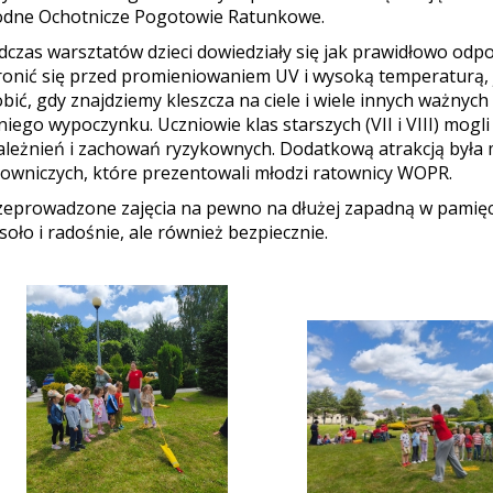
dne Ochotnicze Pogotowie Ratunkowe.
dczas warsztatów dzieci dowiedziały się jak prawidłowo odp
ronić się przed promieniowaniem UV i wysoką temperaturą, j
obić, gdy znajdziemy kleszcza na ciele i wiele innych ważnyc
tniego wypoczynku. Uczniowie klas starszych (VII i VIII) mogl
ależnień i zachowań ryzykownych. Dodatkową atrakcją była 
towniczych, które prezentowali młodzi ratownicy WOPR.
zeprowadzone zajęcia na pewno na dłużej zapadną w pamięci
soło i radośnie, ale również bezpiecznie.