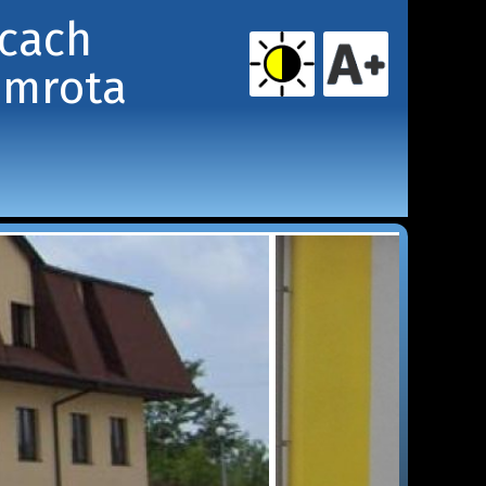
icach
amrota 