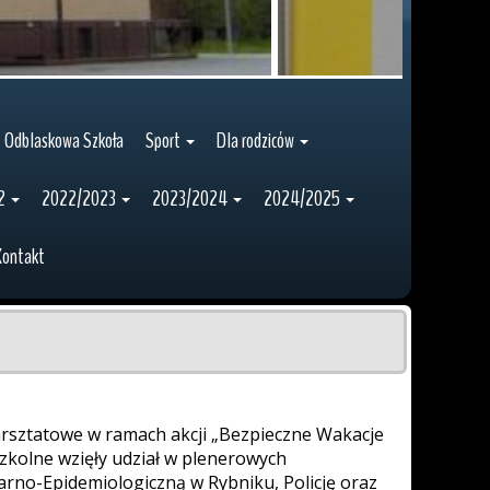
Odblaskowa Szkoła
Sport
Dla rodziców
2
2022/2023
2023/2024
2024/2025
Kontakt
arsztatowe w ramach akcji „Bezpieczne Wakacje
szkolne wzięły udział w plenerowych
rno-Epidemiologiczną w Rybniku, Policję oraz