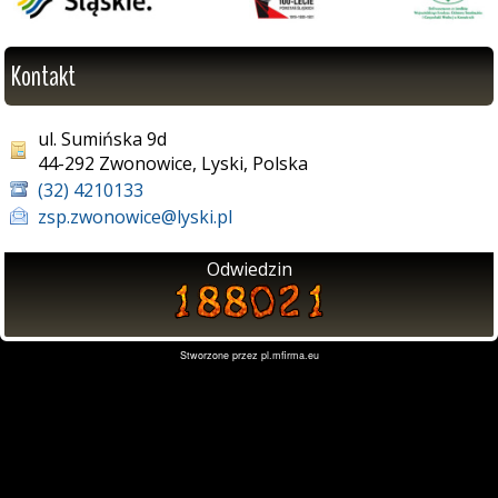
Kontakt
ul. Sumińska 9d
44-292 Zwonowice, Lyski, Polska
(32) 4210133
zsp.zwonowice@lyski.pl
Odwiedzin
Stworzone przez
pl.mfirma.eu