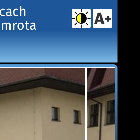
icach
amrota 