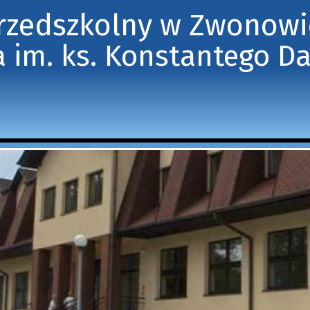
Przedszkolny w Zwonow
 im. ks. Konstantego D