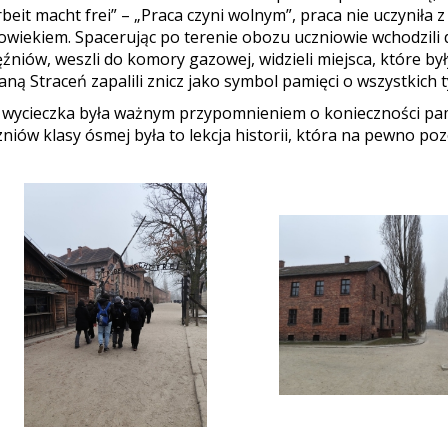
rbeit macht frei” – „Praca czyni wolnym”, praca nie uczyniła 
łowiekiem. Spacerując po terenie obozu uczniowie wchodzil
ęźniów, weszli do komory gazowej, widzieli miejsca, które by
aną Straceń zapalili znicz jako symbol pamięci o wszystkich t
 wycieczka była ważnym przypomnieniem o konieczności pami
zniów klasy ósmej była to lekcja historii, która na pewno poz