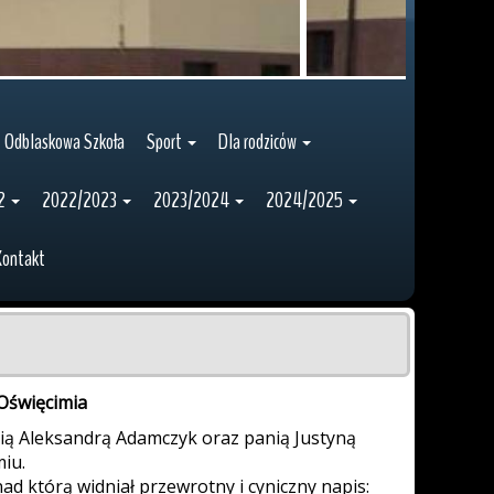
Odblaskowa Szkoła
Sport
Dla rodziców
2
2022/2023
2023/2024
2024/2025
Kontakt
Oświęcimia
nią Aleksandrą Adamczyk oraz panią Justyną
iu.
d którą widniał przewrotny i cyniczny napis: