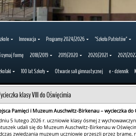
zkole
Innowacja
Programy 2024/2026
"Szkoła Patriotów"
Trzymaj formę
2018/2019
2019/2020
2020/2021
2021/202
zkolaki
100 lat Szkoły
Otwarcie sali gimnastycznej
e - dziennik
ycieczka klasy VIII do Oświęcimia
ejsca Pamięci i Muzeum Auschwitz-Birkenau – wycieczka do 
dniu 5 lutego 2026 r. uczniowie klasy ósmej z wychowawczy
tuszek udali się do Muzeum Auschwitz-Birkenau w Oświęcim
dczas zwiedzania muzeum uczniowie przeszli przez bramę, na