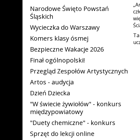
„A
Narodowe Święto Powstań
cz
Śląskich
wi
Ści
Wycieczka do Warszawy
Ta
Komers klasy ósmej
uc
Bezpieczne Wakacje 2026
Finał ogólnopolski!
Przegląd Zespołów Artystycznych
Artos - audycja
Dzień Dziecka
"W świecie żywiołów" - konkurs
międzypowiatowy
"Duety chemiczne" - konkurs
Sprzęt do lekcji online