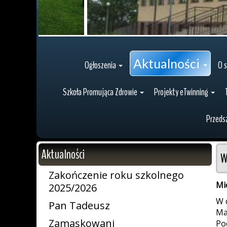
Aktualności
Ogłoszenia
O s
Szkoła Promująca Zdrowie
Projekty eTwinning
Przeds
Aktualności
W
Zakończenie roku szkolnego
Mi
2025/2026
W 
Pan Tadeusz
Ma
Zamaskowani
Po