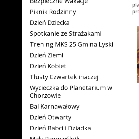
Bezpieczne Wakacje
pl
Piknik Rodzinny
pr
Dzień Dziecka
Spotkanie ze Strażakami
Trening MKS 25 Gmina Lyski
Dzień Ziemi
Dzień Kobiet
Tłusty Czwartek inaczej
Wycieczka do Planetarium w
Chorzowie
Bal Karnawałowy
Dzień Otwarty
Dzień Babci i Dziadka
Mały Rzemieślnik