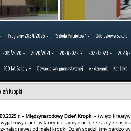
Programy 2024/2026
"Szkoła Patriotów"
Odblaskowa Szkoła
2019/2020
2020/2021
2021/2022
2022/2023
2023/
100 lat Szkoły
Otwarcie sali gimnastycznej
e - dziennik
Kontakt
zień Kropki
.09.2025 r. – Międzynarodowy Dzień Kropki
– święto kreatywn
 wyjątkowy dzień, w którym uczymy dzieci, że każdy z nas ma
czynając nawet od małej kropki. Dzień spędziliśmy bardzo tw