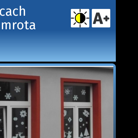
icach
amrota 