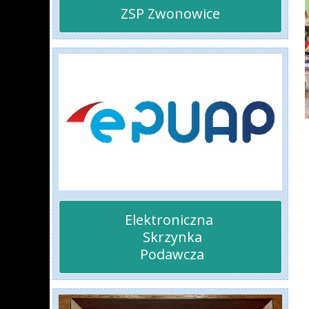
ZSP Zwonowice
Elektroniczna 

 Skrzynka

 Podawcza