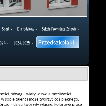
Sport
Dla rodziców
Szkoła Promująca Zdrowie
Przedszkolaki
2024
2024/2025
ości, odwagi i wiary w swoje możliwości.
 w sobie talent i może tworzyć coś pięknego,
órczo – dzieci tworzyły własne, kolorowe prace