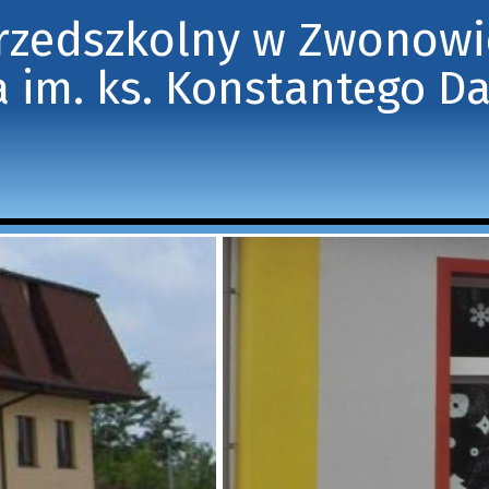
Przedszkolny w Zwonow
 im. ks. Konstantego D