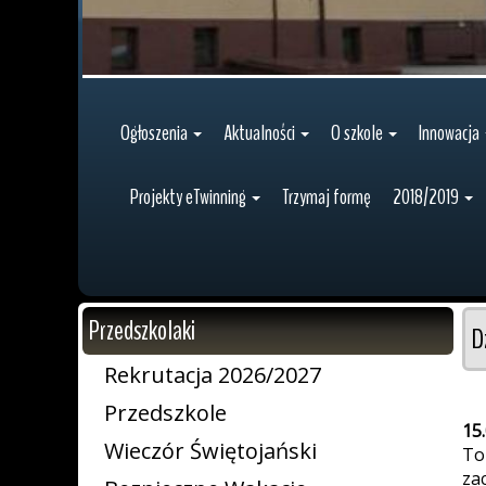
Ogłoszenia
Aktualności
O szkole
Innowacja
Projekty eTwinning
Trzymaj formę
2018/2019
Przedszkolaki
D
Rekrutacja 2026/2027
Przedszkole
15
Wieczór Świętojański
To
za